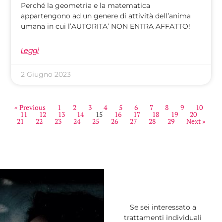
Perché la geometria e la matematica
appartengono ad un genere di attività dell’anima
umana in cui l’AUTORITA’ NON ENTRA AFFATTO!
Leggi
2 Giugno 2023
« Previous
1
2
3
4
5
6
7
8
9
10
11
12
13
14
15
16
17
18
19
20
21
22
23
24
25
26
27
28
29
Next »
Se sei interessato a
trattamenti individuali