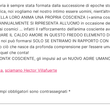
toria è sempre stata formata dalla successione di epoche sto
rica, noi vogliamo nel nostro intimo essere uomini, nient’al
LA LORO ANIMA UNA PROPRIA COSCIENZA (=anima cosciente
ALMENTE SI RIPRESENTA ALL’UOMO in occasione del sa
osmici … infatti il rafforzamento dell’anima cosciente
NTRARE IL CALDO AMORE IN QUESTO FREDDO ELEMENTO DE
nza in noi può formarsi SOLO SE ENTRIAMO IN RAPPORTO
to ciò che nasce da profonda comprensione per l’essere u
uel che conta!
LONTA’ COSCIENTE, gli impulsi ad un NUOVO AGIRE UMAN
ca
,
sciamano Hector Villafuerte
ampi obbligatori sono contrassegnati
*