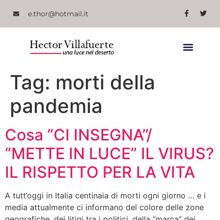
e.thor@hotmail.it
Tag:
morti della
pandemia
Cosa “CI INSEGNA”/
“METTE IN LUCE” IL VIRUS?
IL RISPETTO PER LA VITA
A tutt’oggi in Italia centinaia di morti ogni giorno … e i
media attualmente ci informano del colore delle zone
geografiche, dei litigi tra i politici, della “marca” dei